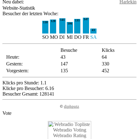
Neu dabei:
Harlekin
Website-Statistik
Besucher der letzten Woche:
147
141
135
128
118
106
43
SO
MO
DI
MI
DO
FR
SA
Besuche
Klicks
Heute:
43
64
Gestern:
147
330
Vorgestern:
135
452
Klicks pro Stunde: 1.1
Klicke pro Besucher: 6.16
Besucher Gesamt: 128141
©
diphputz
Vote