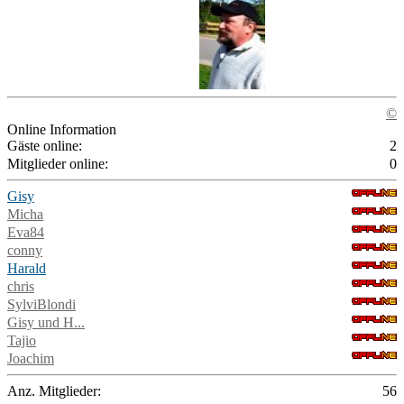
©
Online Information
Gäste online:
2
Mitglieder online:
0
Gisy
Micha
Eva84
conny
Harald
chris
SylviBlondi
Gisy und H...
Tajio
Joachim
Anz. Mitglieder:
56