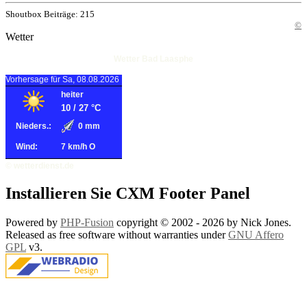
Shoutbox Beiträge: 215
©
Wetter
Wetter Bad Laasphe
Vorhersage für Sa, 08.08.2026
heiter
10
/
27
°C
Nieders.:
0 mm
Wind:
7 km/h O
© wetterdienst.de
Installieren Sie CXM Footer Panel
Powered by
PHP-Fusion
copyright © 2002 - 2026 by Nick Jones.
Released as free software without warranties under
GNU Affero
GPL
v3.