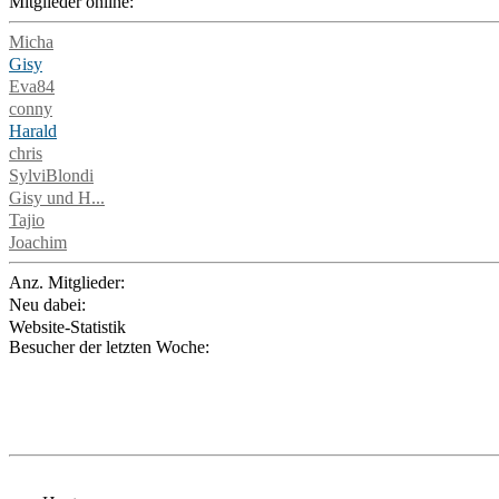
Mitglieder online:
Micha
Gisy
Eva84
conny
Harald
chris
SylviBlondi
Gisy und H...
Tajio
Joachim
Anz. Mitglieder:
Neu dabei:
Website-Statistik
Besucher der letzten Woche: