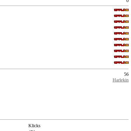
0
56
Harlekin
Klicks