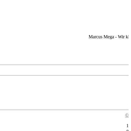
Marcus Mega - Wir klauen
©
1