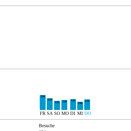
194
150
141
134
128
118
106
FR
SA
SO
MO
DI
MI
DO
Besuche