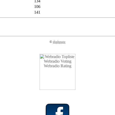
134
106
141
©
diphputz