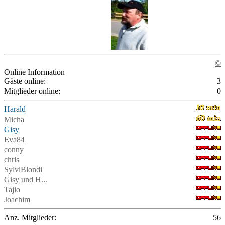
©
Online Information
Gäste online:
3
Mitglieder online:
0
Harald
Micha
Gisy
Eva84
conny
chris
SylviBlondi
Gisy und H...
Tajio
Joachim
Anz. Mitglieder:
56