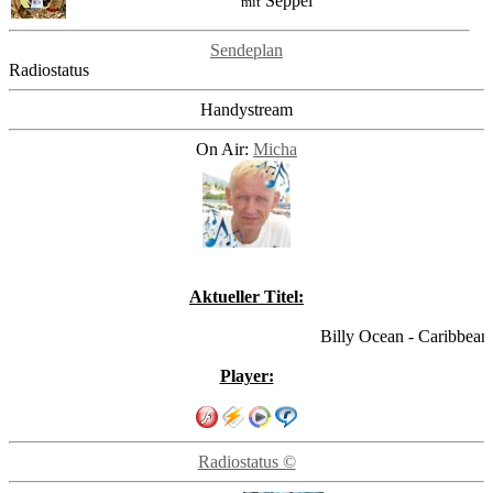
Seppel
mit
Sendeplan
Radiostatus
Handystream
On Air:
Micha
Aktueller Titel:
Billy Ocean - Caribbean 
Player:
Radiostatus ©