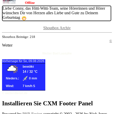
Offline
Liebe Conny, das Hitti-Witti-Team, seine Hörerinnen und Hörer
wünschen Dir von Herzen alles Liebe und Gute zu Deinem
Geburtstag
Shoutbox Archiv
Shoutbox Beiträge: 218
©
Wetter
Wetter Bad Laasphe
Vorhersage für So, 09.08.2026
bewölkt
14
/
32
°C
Nieders.:
0 mm
Wind:
7 km/h S
© wetterdienst.de
Installieren Sie CXM Footer Panel
Powered by
PHP-Fusion
copyright © 2002 - 2026 by Nick Jones.