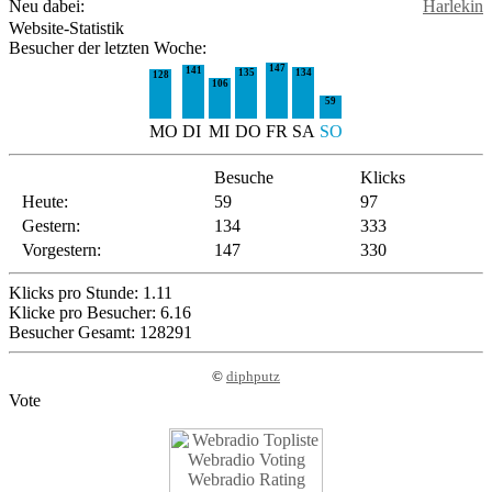
Neu dabei:
Harlekin
Website-Statistik
Besucher der letzten Woche:
147
141
135
134
128
106
59
MO
DI
MI
DO
FR
SA
SO
Besuche
Klicks
Heute:
59
97
Gestern:
134
333
Vorgestern:
147
330
Klicks pro Stunde: 1.11
Klicke pro Besucher: 6.16
Besucher Gesamt: 128291
©
diphputz
Vote