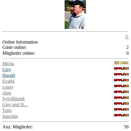
©
Online Information
Gäste online:
2
Mitglieder online:
0
Micha
Gisy
Harald
Eva84
conny
chris
SylviBlondi
Gisy und H...
Tajio
Joachim
Anz. Mitglieder:
56