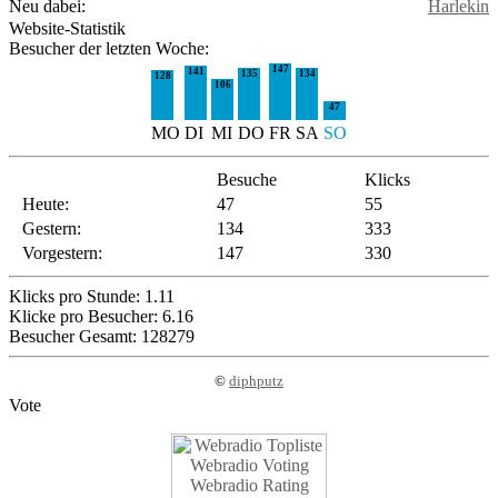
Neu dabei:
Harlekin
Website-Statistik
Besucher der letzten Woche:
147
141
135
134
128
106
47
MO
DI
MI
DO
FR
SA
SO
Besuche
Klicks
Heute:
47
55
Gestern:
134
333
Vorgestern:
147
330
Klicks pro Stunde: 1.11
Klicke pro Besucher: 6.16
Besucher Gesamt: 128279
©
diphputz
Vote