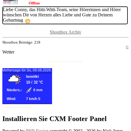
Offline
Liebe Conny, das Hitti-Witti-Team, seine Hörerinnen und Hörer
wünschen Dir von Herzen alles Liebe und Gute zu Deinem
Geburtstag
Shoutbox Archiv
Shoutbox Beiträge: 218
©
Wetter
Wetter Bad Laasphe
Vorhersage für So, 09.08.2026
bewölkt
10
/
32
°C
Nieders.:
0 mm
Wind:
7 km/h S
© wetterdienst.de
Installieren Sie CXM Footer Panel
Powered by
PHP-Fusion
copyright © 2002 - 2026 by Nick Jones.